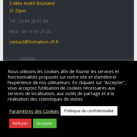
3 Allée André Bourland
21 Dijon
Tél : 03 80 28 01 68
Mob : 06 15 05 29 20
contact@formation-cfr.fr
LINKEDIN
Nous utilisons les cookies afin de fournir les services et
fonctionnalités proposés sur notre site et d’améliorer
l’expérience de nos utilisateurs. En cliquant sur ”Accepter”,
CFR
© 2026 |
Mentions légales
vous acceptez l’utilisation de cookies nécessaires aux
Site
développé
par
LOGOMOTION, agence numérique
services de localisation, aux outils de partage et à la
éco-responsable.
réalisation des statistiques de visites.
Paramètres des Cookies
Politique de confidentialité
Refuser
Accepter