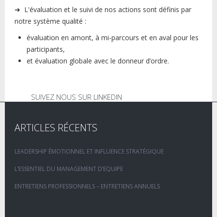
➜ L'évaluation et le suivi de nos actions sont définis par
notre système qualité :
évaluation en amont, à mi-parcours et en aval pour les
participants,
et évaluation globale avec le donneur d’ordre.
SUIVEZ NOUS SUR LINKEDIN
ARTICLES RÉCENTS
LEADERSHIP ÉMOTIONNEL ET INFLUENCE STRATÉGIQUE
L’ESSENTIEL DU MANAGEMENT D’EQUIPE
ENTRETIENS PROFESSIONNELS – ENTRETIENS ANNUELS