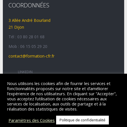
COORDONNÉES
3 Allée André Bourland
21 Dijon
Tél : 03 80 28 01 68
Mob : 06 15 05 29 20
contact@formation-cfr.fr
LINKEDIN
Nous utilisons les cookies afin de fournir les services et
fonctionnalités proposés sur notre site et d’améliorer
l’expérience de nos utilisateurs. En cliquant sur ”Accepter”,
CFR
© 2026 |
Mentions légales
vous acceptez l’utilisation de cookies nécessaires aux
Site
développé
par
LOGOMOTION, agence numérique
services de localisation, aux outils de partage et à la
éco-responsable.
réalisation des statistiques de visites.
Paramètres des Cookies
Politique de confidentialité