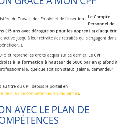
ON GRÂCE À MON CPF
Le Compte
Personnel de
ns (15 ans avec dérogation pour les apprentis) d’acquérir
e active jusqu'à leur retraite (les retraités qui s’engagent dans
néficier...).
2015 et reprend les droits acquis sur ce dernier.
Le CPF
s droits à la formation à hauteur de 500€ par an
(plafond à
e professionnelle, quelque soit son statut (salarié, demandeur
au titre du CPF depuis le portail en
re de bilan de compétences en cliquant ici​
.
N AVEC LE PLAN DE
COMPÉTENCES