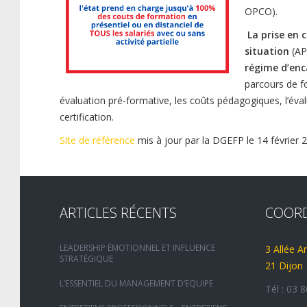
OPCO).
La prise en c
situation
(AP
régime d’enc
parcours de f
évaluation pré-formative, les coûts pédagogiques, l’éval
certification.
Site de référence
mis à jour par la DGEFP le 14 février 
ARTICLES RÉCENTS
COOR
LEADERSHIP ÉMOTIONNEL ET INFLUENCE
3 Allée A
STRATÉGIQUE
21 Dijon
L’ESSENTIEL DU MANAGEMENT D’EQUIPE
Tél : 03 