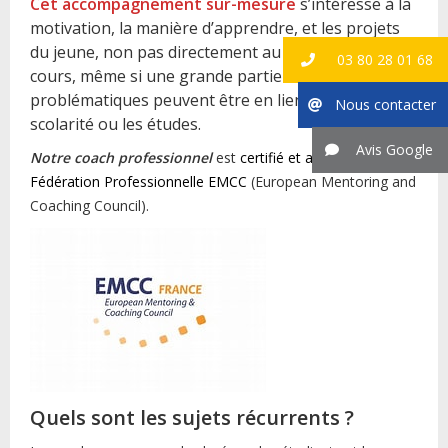
Cet accompagnement sur-mesure
s’intéresse à la
motivation, la manière d’apprendre, et les projets
du jeune, non pas directement au contenu de ses
03 80 28 01 68
cours, même si une grande partie des
problématiques peuvent être en lien avec la
Nous contacter
scolarité ou les études.
Avis Google
Notre coach professionnel
est
certifié et adhérent à la
Fédération Professionnelle EMCC
(European Mentoring and
Coaching Council).
Quels sont les sujets récurrents ?