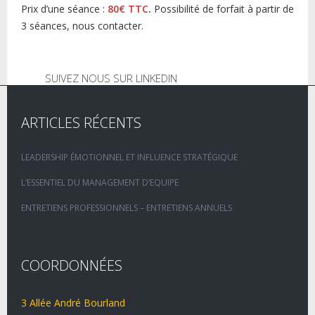
Prix d’une séance :
80€ TTC
.
Possibilité de forfait à partir de
3 séances, nous contacter.
SUIVEZ NOUS SUR LINKEDIN
ARTICLES RÉCENTS
LEADERSHIP ÉMOTIONNEL ET INFLUENCE STRATÉGIQUE
L’ESSENTIEL DU MANAGEMENT D’EQUIPE
ENTRETIENS PROFESSIONNELS – ENTRETIENS ANNUELS
COORDONNÉES
3 Allée André Bourland